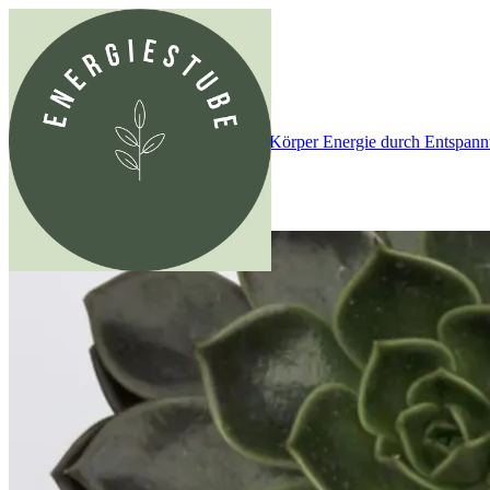
Startseite
Über uns
Qualifikationen Barbara
Qualifikationen Doris
Dienstleistungen
Energie für die Seele
Energie für den Körper
Energie durch Entspan
Wissenswertes
Aktuelle Produkte
Kontakt
Partner